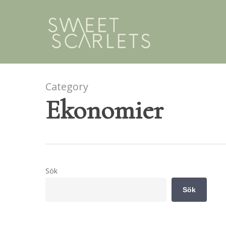
Skip
to
main
content
Category
Ekonomier
Sök
Sök